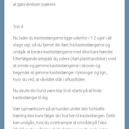
at gøre øvelsen sværere
Trin 4
Nu lader du kastestængerne ligge udenfor i 1-2 uger i alt
slags vejr, så du fjerner din fært fra kastestængerne og
undgår at berøre kastestængerne med dine bare hænder.
Efterfølgende arbejder du videre (iført plasthandsker) med
at smide og gemme kastestængerne i skoven og
begynder at gemme kastestænger i tykninger og lign.,
hvor du ved, at råvildtet står i afkasttiden.
Nu skulle din hund være klar til at starte på at finde
kastestænger til dig.
Vær opmærksom på at hunden under den fortsatte
træning ikke bare følger din fod hen til kastestangen. Dette
kan undgås, hvis du overtramper et område på f.eks.