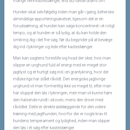
mange flere kastestænger, end du havde drømt om.
Hunden skal selvfølgelig inden man går i gang, beherske
almindelige apporteringsøvelser, ligesom det er en
forudsætning, at hunden kan søge koncentreret i et roligt
tempo, og at hunden er så lydig, at du kan holde den
omkring dig i det frie søg, før du begynder på at bevæge
dig ind i tykninger og lede efter kastestænger.
Man kan sagtens forestille sig hvad der sker, hvis man
slipper en unghund fuld af energi med en meget stor
jagtlyst og et hurtigt søg ind i en grantykning, hvor der
måske lige har stået råvildt. Den energiske jagtivrige
unghund vil man formentlig ikke se meget til, efter man
har sluppet den løs i tykningen, men man vil kunne høre
den halsende rundt i skoven, mens den driver med
råvildtet. Dette er direkte ødelæggende for den videre
træning med jagthunden, hvorfor der er nogle krav til
hundens temperament og lydighed, inden man slipper
den løs i et søg efter kastestænger.