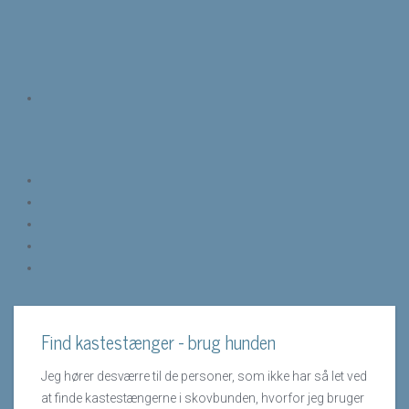
Find kastestænger - brug hunden
Jeg hører desværre til de personer, som ikke har så let ved
at finde kastestængerne i skovbunden, hvorfor jeg bruger