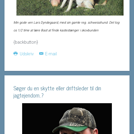
Min gode ven Lars Dyndegaard, med sin gamle reg. schweisshund. Det tog
os 1/2 time at lære Bast at finde kastestænger i skovbunden
{backbutton}
Udskriv
E-mail
Søger du en skytte eller driftsleder til din
jagtejendom..?