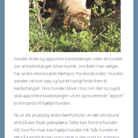
hunden finde og apportere kastestænger, uden at hunden
ser, at kastestangen bliver kastet, området man vælger,
har andre interessante færtspor fra skovbunden. Hunden
sendes i et kort søg og burde hurtigt finde frem til
kastestangen. Hvis hunden bliver i tvivl om den nu også
skal apportere kastestangen, vil en opmuntrende ”apport”
kommando tit hjælpe hunden.
Nu er der pludselig andre færtforhold i en tæt skovbund
end på den flade græsplæne. Dette kan forvirre hunden
lidt, hvorfor man kan hjælpe hunden lidt. Når hunden er
tæt på kastestangen opmuntrer vi den med lys stemme,