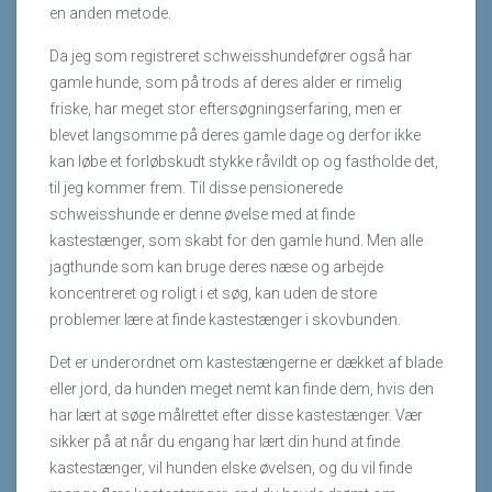
en anden metode.
Da jeg som registreret schweisshundefører også har
gamle hunde, som på trods af deres alder er rimelig
friske, har meget stor eftersøgningserfaring, men er
blevet langsomme på deres gamle dage og derfor ikke
kan løbe et forløbskudt stykke råvildt op og fastholde det,
til jeg kommer frem. Til disse pensionerede
schweisshunde er denne øvelse med at finde
kastestænger, som skabt for den gamle hund. Men alle
jagthunde som kan bruge deres næse og arbejde
koncentreret og roligt i et søg, kan uden de store
problemer lære at finde kastestænger i skovbunden.
Det er underordnet om kastestængerne er dækket af blade
eller jord, da hunden meget nemt kan finde dem, hvis den
har lært at søge målrettet efter disse kastestænger. Vær
sikker på at når du engang har lært din hund at finde
kastestænger, vil hunden elske øvelsen, og du vil finde