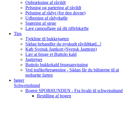
Opbrækning af råvildt
Pelsning og partering af råvildt
Pelsning af rådyr (for den dovne)
Udbening af rådyrkølle
Snørring af stege
Læg camouflage på dit riffelskæfte
Tips
Tjekliste til bukkejagten
Sådan behandler du nyskudt råvildtkød...!
Køb Svensk Jagtkort (Svensk Jagttegn)
Lær at bruge et Buttolo kald
Jagtrejser
Buttolo bukkekald brugsanvisning
Ved trafikeftersøgning - Sådan får du bilisterne til at
nedsætte farten
bøger
Schweisshund
Bogen SPORHUNDEN - Fra hvalp til schweisshund
Bestilling af bogen