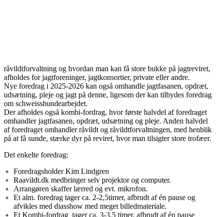
råvildtforvaltning og hvordan man kan få store bukke på jagtreviret,
afholdes for jagtforeninger, jagtkonsortier, private eller andre.
Nye foredrag i 2025-2026 kan også omhandle jagtfasanen, opdræt,
udsætning, pleje og jagt på denne, ligesom der kan tilbydes foredrag
om schweisshundearbejdet.
Der afholdes også kombi-fordrag, hvor første halvdel af foredraget
omhandler jagtfasanen, opdræt, udsætning og pleje. Anden halvdel
af foredraget omhandler råvildt og råvildtforvaltningen, med henblik
på at få sunde, stærke dyr på reviret, hvor man tilsigter store trofæer.
Det enkelte foredrag:
Foredragsholder Kim Lindgren
Raavildt.dk medbringer selv projektor og computer.
Arrangøren skaffer lærred og evt. mikrofon.
Et alm. foredrag tager ca. 2-2,5timer, afbrudt af én pause og
afvikles med diasshow med meget billedmateriale.
Et Kombi-fordrag tager ca. 3-3,5 timer, afbrudt af én pause