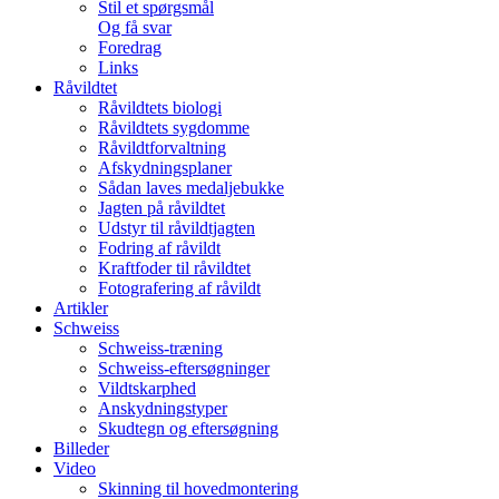
Stil et spørgsmål
Og få svar
Foredrag
Links
Råvildtet
Råvildtets biologi
Råvildtets sygdomme
Råvildtforvaltning
Afskydningsplaner
Sådan laves medaljebukke
Jagten på råvildtet
Udstyr til råvildtjagten
Fodring af råvildt
Kraftfoder til råvildtet
Fotografering af råvildt
Artikler
Schweiss
Schweiss-træning
Schweiss-eftersøgninger
Vildtskarphed
Anskydningstyper
Skudtegn og eftersøgning
Billeder
Video
Skinning til hovedmontering