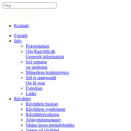
Søg og du skal finde
Kontakt
Forside
Info
Præsentation
Om Raavildt.dk
Generelt information
Sol opgang
og nedgang
Månedens konkurrence
Stil et spørgsmål
Og få svar
Foredrag
Links
Råvildtet
Råvildtets biologi
Råvildtets sygdomme
Råvildtforvaltning
Afskydningsplaner
Sådan laves medaljebukke
Jagten på råvildtet