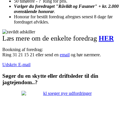
50 tilhørere - ? Ring for pris.
Vælger du foredraget
"Råvildt og Fasaner"
+ kr. 2.000
ovenstående honorar
.
Honorar for bestilt foredrag afregnes senest 8 dage før
foredraget afvikles.
Læs mere om de enkelte foredrag
HER
Bookning af foredrag:
Ring 31 21 15 21 eller send en
email
og hør nærmere.
Udskriv
E-mail
Søger du en skytte eller driftsleder til din
jagtejendom..?