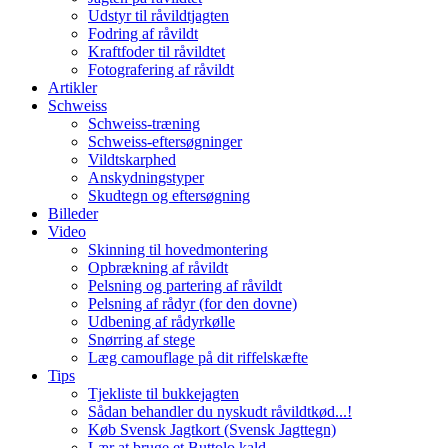
Udstyr til råvildtjagten
Fodring af råvildt
Kraftfoder til råvildtet
Fotografering af råvildt
Artikler
Schweiss
Schweiss-træning
Schweiss-eftersøgninger
Vildtskarphed
Anskydningstyper
Skudtegn og eftersøgning
Billeder
Video
Skinning til hovedmontering
Opbrækning af råvildt
Pelsning og partering af råvildt
Pelsning af rådyr (for den dovne)
Udbening af rådyrkølle
Snørring af stege
Læg camouflage på dit riffelskæfte
Tips
Tjekliste til bukkejagten
Sådan behandler du nyskudt råvildtkød...!
Køb Svensk Jagtkort (Svensk Jagttegn)
Lær at bruge et Buttolo kald