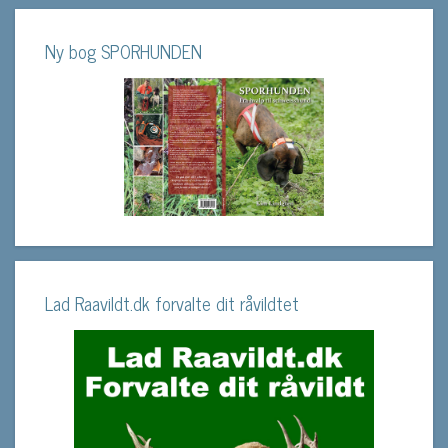
Ny bog SPORHUNDEN
Lad Raavildt.dk forvalte dit råvildtet