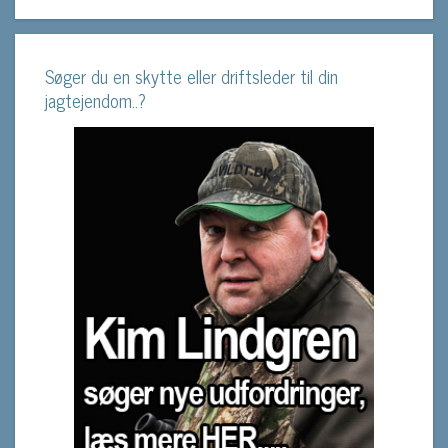
Søger du en skytte eller driftsleder til din
jagtejendom..?