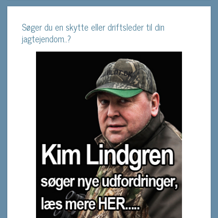
Søger du en skytte eller driftsleder til din
jagtejendom..?