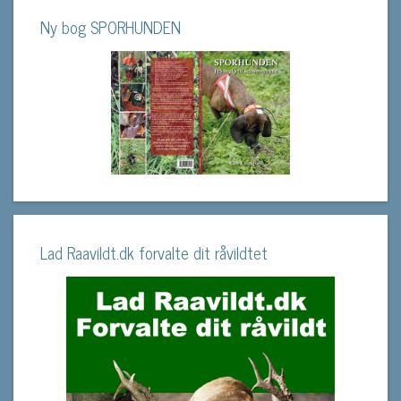
Ny bog SPORHUNDEN
Lad Raavildt.dk forvalte dit råvildtet