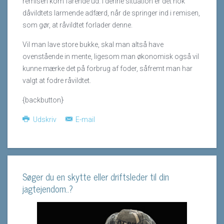
remisen kom farende ud. I denne situation er det nok
dåvildtets larmende adfærd, når de springer ind i remisen,
som gør, at råvildtet forlader denne.
Vil man lave store bukke, skal man altså have
ovenstående in mente, ligesom man økonomisk også vil
kunne mærke det på forbrug af foder, såfremt man har
valgt at fodre råvildtet.
{backbutton}
Udskriv
E-mail
Søger du en skytte eller driftsleder til din
jagtejendom..?