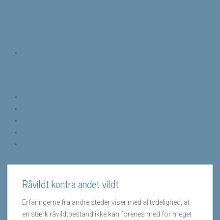
Råvildt kontra andet vildt
Erfaringerne fra andre steder viser med al tydelighed, at
en stærk råvildtbestand ikke kan forenes med for meget