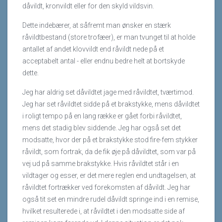
dåvildt, kronvildt eller for den skyld vildsvin.
Dette indebærer, at såfremt man ønsker en stærk
råvildtbestand (store trofæer), er man tvunget til at holde
antallet af andet klovvildt end råvildt nede på et
acceptabelt antal - eller endnu bedre helt at bortskyde
dette.
Jeg har aldrig set dåvildtet jage med råvildtet, tværtimod.
Jeg har set råvildtet sidde på et brakstykke, mens dåvildtet
i roligt tempo på en lang række er gået forbi råvildtet,
mens det stadig blev siddende. Jeg har også set det
modsatte, hvor der på et brakstykke stod fire-fem stykker
råvildt, som fortrak, da de fik øje på dåvildtet, som var på
vej ud på samme brakstykke. Hvis råvildtet står i en
vildtager og esser, er det mere reglen end undtagelsen, at
råvildtet fortrækker ved forekomsten af dåvildt. Jeg har
også tit set en mindre rudel dåvildt springe ind i en remise,
hvilket resulterede i, at råvildtet i den modsatte side af