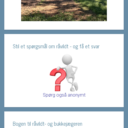
Stil et spørgsmål om råvildt - og få et svar
Spørg også anonymt
Bogen til råvildt- og bukkejægeren