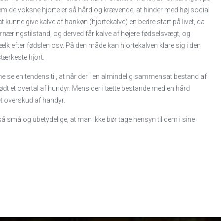
em de voksne hjorte er så hård og krævende, at hinder med høj social
 kunne give kalve af hankøn (hjortekalve) en bedre start på livet, da
 ernæringstilstand, og derved får kalve af højere fødselsvægt, og
lk efter fødslen osv. På den måde kan hjortekalven klare sig i den
tærkeste hjort.
e se en tendens til, at når der i en almindelig sammensat bestand af
r født et overtal af hundyr. Mens der i tætte bestande med en hård
 overskud af handyr.
så små og ubetydelige, at man ikke bør tage hensyn til dem i sine