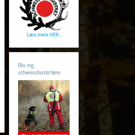
Læs mere HER...
Bliv reg.
schweisshundefører