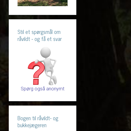
Stil et spørgsmål om
råvildt - og få et svar
Spørg også anonymt
Bogen til råvildt- og
bukkejægeren