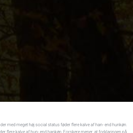
nder med meget høj social status føder flere kalve af han- end hunkøn.
er flere kalve af hun- end hankøn. Forskere mener, at forklaringen på