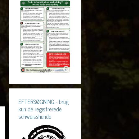
EFTERSØGNING - brug
kun de registrerede
schweisshunde