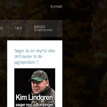
Kontakt
BØGER
EO
TIPS
SCHWEISSHUND
Søger du en skytte eller
driftsleder til din
jagtejendom..?