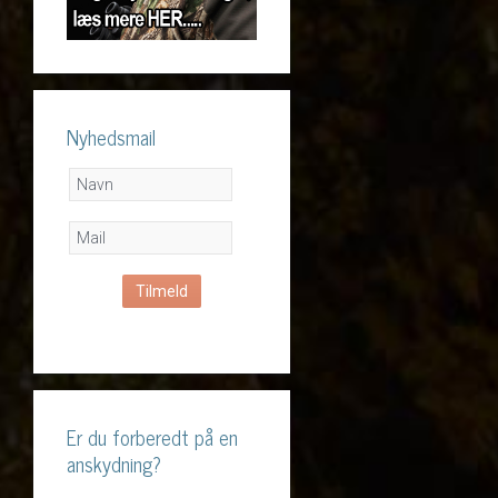
Nyhedsmail
Er du forberedt på en
anskydning?