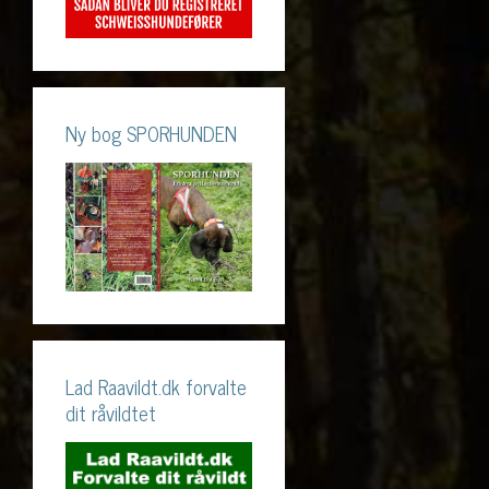
Ny bog SPORHUNDEN
Lad Raavildt.dk forvalte
dit råvildtet