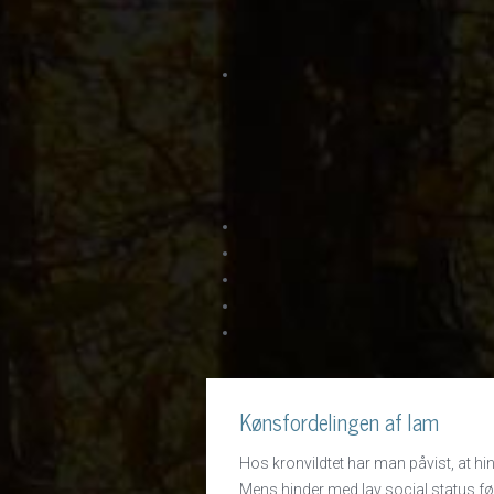
Kønsfordelingen af lam
Hos kronvildtet har man påvist, at hi
Mens hinder med lav social status fød