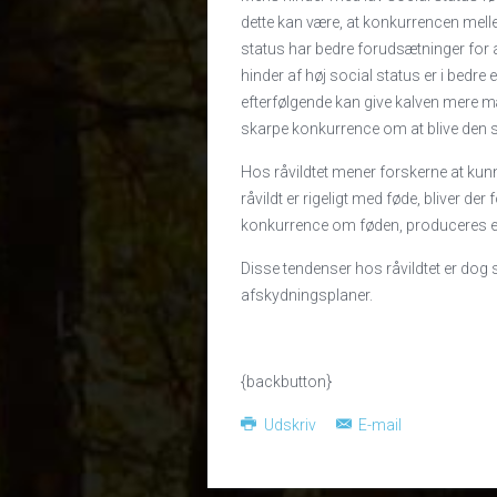
dette kan være, at konkurrencen mell
status har bedre forudsætninger for at
hinder af høj social status er i bedre
efterfølgende kan give kalven mere mæ
skarpe konkurrence om at blive den s
Hos råvildtet mener forskerne at kunn
råvildt er rigeligt med føde, bliver de
konkurrence om føden, produceres et
Disse tendenser hos råvildtet er dog 
afskydningsplaner.
{backbutton}
Udskriv
E-mail